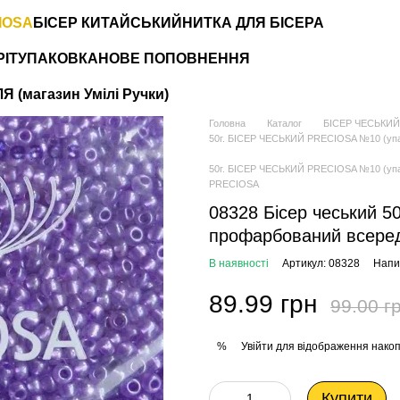
IOSA
БІСЕР КИТАЙСЬКИЙ
НИТКА ДЛЯ БІСЕРА
РІТ
УПАКОВКА
НОВЕ ПОПОВНЕННЯ
 (магазин Умілі Ручки)
Головна
Каталог
БІСЕР ЧЕСЬКИЙ
50г. БІСЕР ЧЕСЬКИЙ PRECIOSA №10 (упаковк
50г. БІСЕР ЧЕСЬКИЙ PRECIOSA №10 (упаковк
PRECIOSA
08328 Бісер чеський 5
профарбований всеред
В наявності
Артикул: 08328
Напис
89.99 грн
99.00 г
Увійти
для відображення накоп
%
Купити