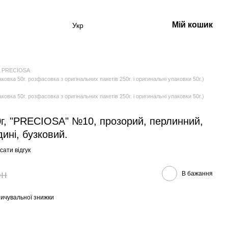
Мій кошик
Укр
 PRECIOSA
а 50г. розфасовка з оригінальних пакетів 250г. і оригинальні упаковки 50г.)
а 50г. розфасовка з оригінальних пакетів 250г. і оригинальні упаковки 50г.)
0г, "PRECIOSA" №10, прозорий, перлинний,
ині, бузковий.
ати відгук
рн
В бажання
ичувальної знижки