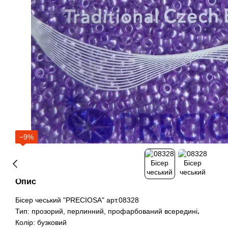
−9%
Опис
Бісер чеський "PRECIOSA" арт.08328
Тип: прозорий, перлинний, профарбований всередині
.
Колір: бузковий