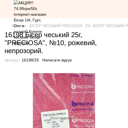
Каталог
БІСЕР ЧЕСЬКИЙ PRECIOSA
25г. БІСЕР ЧЕСЬКИЙ PR
16198 Бісер чеський 25г,
"PRECIOSA", №10, рожевий,
непрозорий.
Артикул:
16198/25
Написати відгук