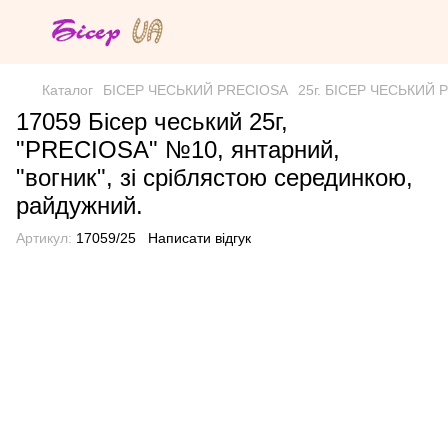
Каталог
БІСЕР ЧЕСЬКИЙ PRECIOSA
25г. БІСЕР ЧЕСЬКИЙ PR
17059 Бісер чеський 25г,
"PRECIOSA" №10, янтарний,
"вогник", зі сріблястою серединкою,
райдужний.
Артикул:
17059/25
Написати відгук