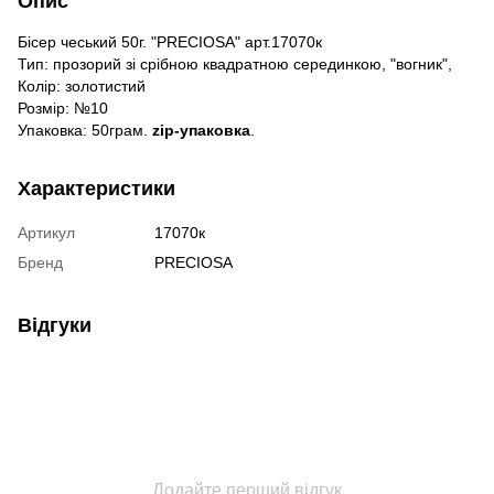
Опис
Бісер чеський 50г. "PRECIOSA" арт.17070к
Тип: прозорий зі срібною квадратною серединкою, "вогник",
Колір: золотистий
Розмір: №10
Упаковка: 50грам.
zip-упаковка
.
Характеристики
Артикул
17070к
Бренд
PRECIOSA
Відгуки
Додайте перший відгук