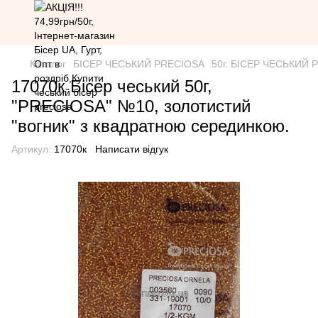
Каталог
БІСЕР ЧЕСЬКИЙ PRECIOSA
50г. БІСЕР ЧЕСЬКИЙ PR
17070к Бісер чеський 50г,
"PRECIOSA" №10, золотистий
"вогник" з квадратною серединкою.
Артикул:
17070к
Написати відгук