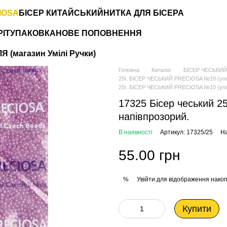
IOSA
БІСЕР КИТАЙСЬКИЙ
НИТКА ДЛЯ БІСЕРА
РІТ
УПАКОВКА
НОВЕ ПОПОВНЕННЯ
 (магазин Умілі Ручки)
Головна
Каталог
БІСЕР ЧЕСЬКИЙ
25г. БІСЕР ЧЕСЬКИЙ PRECIOSA №10 (упаков
25г. БІСЕР ЧЕСЬКИЙ PRECIOSA №10 (упако
17325 Бісер чеський 2
напівпрозорий.
В наявності
Артикул: 17325/25
На
55.00 грн
Увійти
для відображення накоп
%
Купити