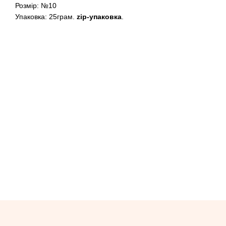
Розмір: №10
Упаковка: 25грам.
zip-упаковка
.