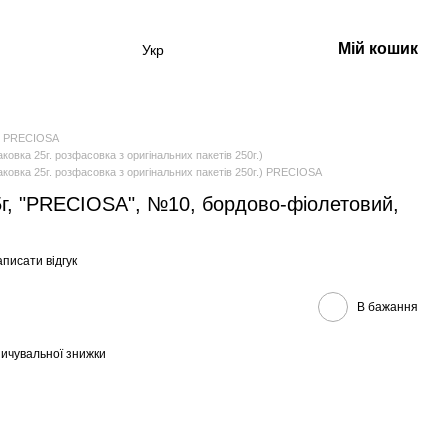
Мій кошик
Укр
 PRECIOSA
ка 25г. розфасовка з оригінальних пакетів 250г.)
вка 25г. розфасовка з оригінальних пакетів 250г.) PRECIOSA
5г, "PRECIOSA", №10, бордово-фіолетовий,
писати відгук
В бажання
ичувальної знижки