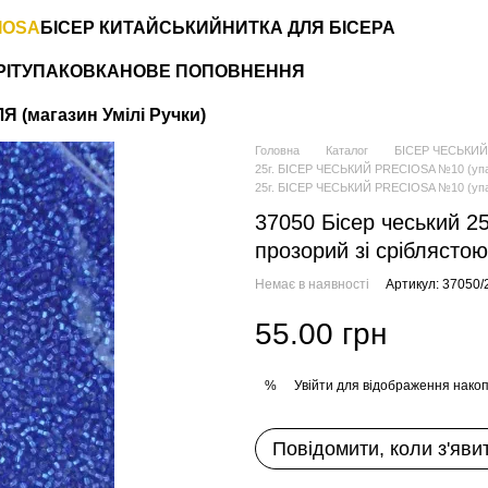
IOSA
БІСЕР КИТАЙСЬКИЙ
НИТКА ДЛЯ БІСЕРА
РІТ
УПАКОВКА
НОВЕ ПОПОВНЕННЯ
 (магазин Умілі Ручки)
Головна
Каталог
БІСЕР ЧЕСЬКИЙ
25г. БІСЕР ЧЕСЬКИЙ PRECIOSA №10 (упаков
25г. БІСЕР ЧЕСЬКИЙ PRECIOSA №10 (упако
37050 Бісер чеський 2
прозорий зі сріблясто
Немає в наявності
Артикул: 37050/
55.00 грн
Увійти
для відображення накоп
%
Повідомити, коли з'яви