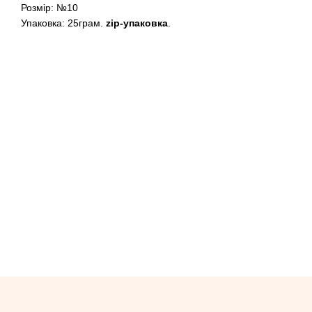
Розмір: №10
Упаковка: 25грам.
zip-упаковка
.