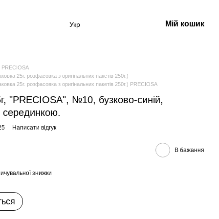
Мій кошик
Укр
 PRECIOSA
ка 25г. розфасовка з оригінальних пакетів 250г.)
вка 25г. розфасовка з оригінальних пакетів 250г.) PRECIOSA
5г, "PRECIOSA", №10, бузково-синій,
ю серединкою.
25
Написати відгук
В бажання
ичувальної знижки
ться