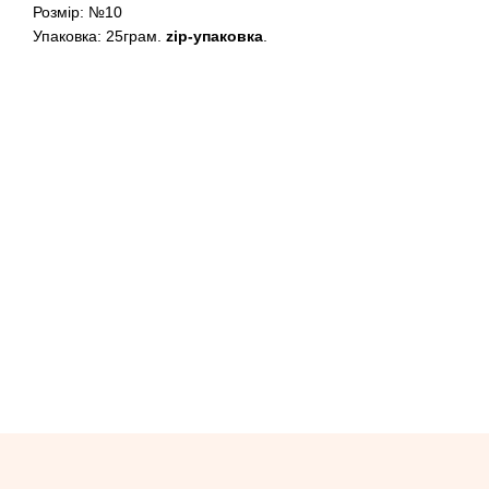
Розмір: №10
Упаковка: 25грам.
zip-упаковка
.