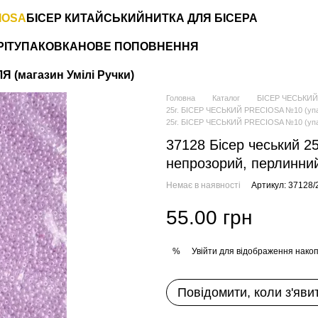
IOSA
БІСЕР КИТАЙСЬКИЙ
НИТКА ДЛЯ БІСЕРА
РІТ
УПАКОВКА
НОВЕ ПОПОВНЕННЯ
 (магазин Умілі Ручки)
Головна
Каталог
БІСЕР ЧЕСЬКИЙ
25г. БІСЕР ЧЕСЬКИЙ PRECIOSA №10 (упаков
25г. БІСЕР ЧЕСЬКИЙ PRECIOSA №10 (упако
37128 Бісер чеський 2
непрозорий, перлинни
Немає в наявності
Артикул: 37128/
55.00 грн
Увійти
для відображення накоп
%
Повідомити, коли з'яви