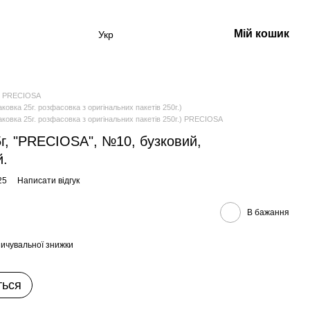
Мій кошик
Укр
 PRECIOSA
ка 25г. розфасовка з оригінальних пакетів 250г.)
вка 25г. розфасовка з оригінальних пакетів 250г.) PRECIOSA
5г, "PRECIOSA", №10, бузковий,
й.
25
Написати відгук
В бажання
ичувальної знижки
ться