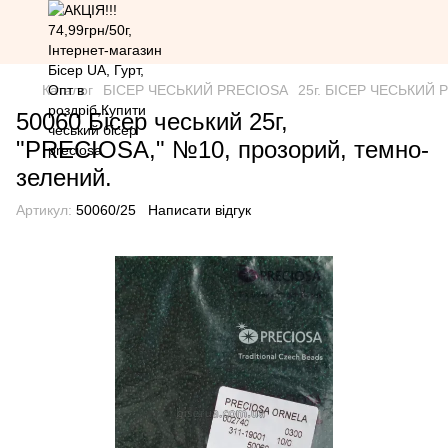
Каталог
БІСЕР ЧЕСЬКИЙ PRECIOSA
25г. БІСЕР ЧЕСЬКИЙ PR
50060 Бісер чеський 25г,
"PRECIOSA," №10, прозорий, темно-
зелений.
Артикул:
50060/25
Написати відгук