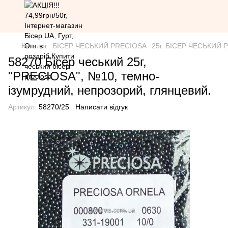
Каталог
БІСЕР ЧЕСЬКИЙ PRECIOSA
25г. БІСЕР ЧЕСЬКИЙ PR
58270 Бісер чеський 25г,
"PRECIOSA", №10, темно-
ізумрудний, непрозорий, глянцевий.
Артикул:
58270/25
Написати відгук