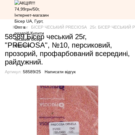
Каталог
БІСЕР ЧЕСЬКИЙ PRECIOSA
25г. БІСЕР ЧЕСЬКИЙ PR
58589 Бісер чеський 25г,
"PRECIOSA", №10, персиковий,
прозорий, профарбований всередині,
райдужний.
Артикул:
58589/25
Написати відгук