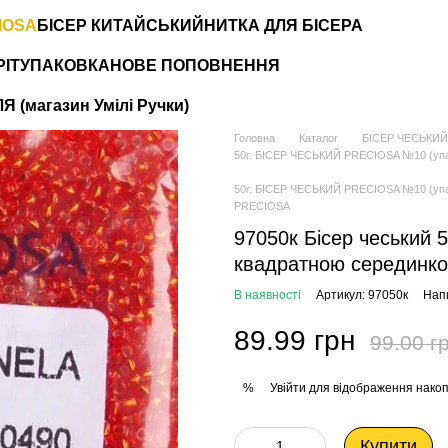
IOSA
БІСЕР КИТАЙСЬКИЙ
НИТКА ДЛЯ БІСЕРА
РІТ
УПАКОВКА
НОВЕ ПОПОВНЕННЯ
 (магазин Умілі Ручки)
Головна
Каталог
БІСЕР ЧЕСЬКИЙ
50г. БІСЕР ЧЕСЬКИЙ PRECIOSA №10 (упаковк
50г. БІСЕР ЧЕСЬКИЙ PRECIOSA №10 (упаковк
PRECIOSA
97050к Бісер чеський 
квадратною серединко
В наявності
Артикул: 97050к
Напи
89.99 грн
99.00 г
Увійти
для відображення накоп
%
Купити