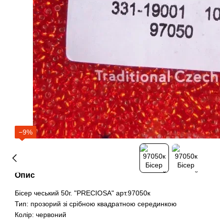
−9%
Опис
Бісер чеський 50г. "PRECIOSA" арт.97050к
Тип: прозорий зі срібною квадратною серединкою
Колір: червоний