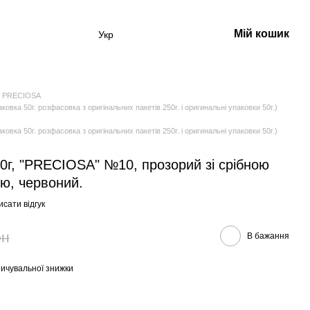
Мій кошик
Укр
 PRECIOSA
а 50г. розфасовка з оригінальних пакетів 250г. і оригинальні упаковки 50г.)
а 50г. розфасовка з оригінальних пакетів 250г. і оригинальні упаковки 50г.)
50г, "PRECIOSA" №10, прозорий зі срібною
ю, червоний.
сати відгук
рн
В бажання
ичувальної знижки