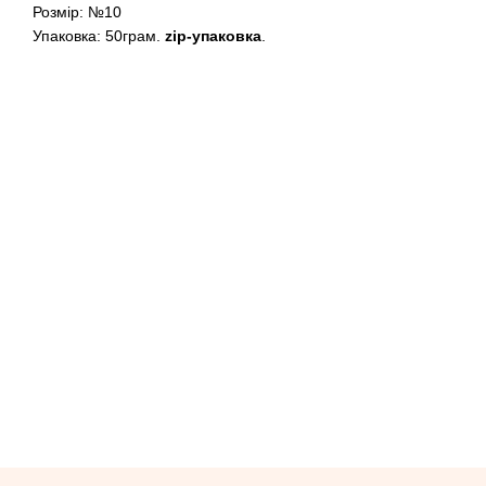
Розмір: №10
Упаковка: 50грам.
zip-упаковка
.