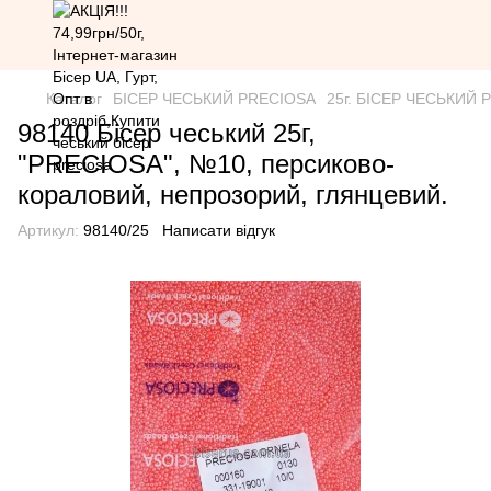
Каталог
БІСЕР ЧЕСЬКИЙ PRECIOSA
25г. БІСЕР ЧЕСЬКИЙ PR
98140 Бісер чеський 25г,
"PRECIOSA", №10, персиково-
кораловий, непрозорий, глянцевий.
Артикул:
98140/25
Написати відгук