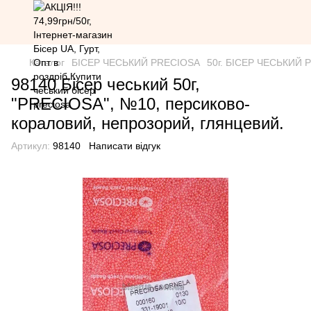
Каталог
БІСЕР ЧЕСЬКИЙ PRECIOSA
50г. БІСЕР ЧЕСЬКИЙ PR
98140 Бісер чеський 50г,
"PRECIOSA", №10, персиково-
кораловий, непрозорий, глянцевий.
Артикул:
98140
Написати відгук