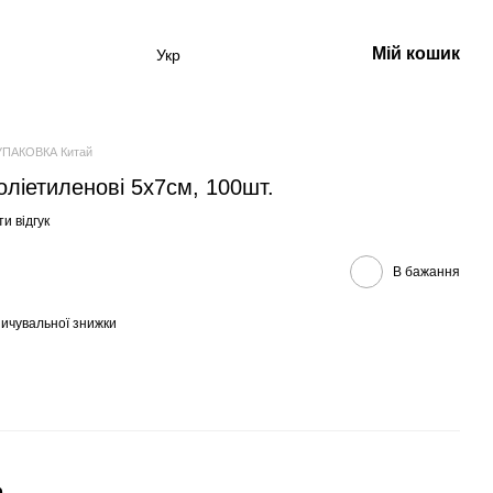
Мій кошик
Укр
УПАКОВКА Китай
оліетиленові 5x7см, 100шт.
и відгук
В бажання
ичувальної знижки
р