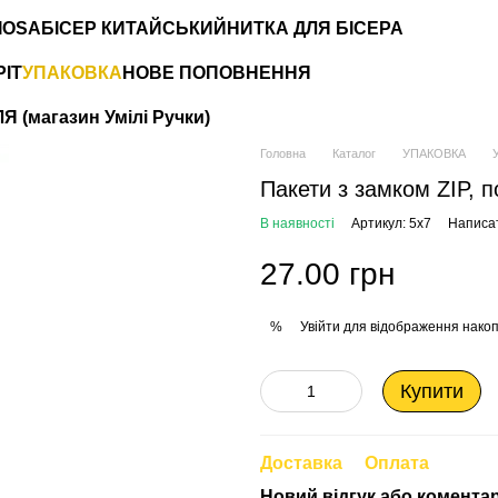
IOSA
БІСЕР КИТАЙСЬКИЙ
НИТКА ДЛЯ БІСЕРА
РІТ
УПАКОВКА
НОВЕ ПОПОВНЕННЯ
 (магазин Умілі Ручки)
Головна
Каталог
УПАКОВКА
Пакети з замком ZIP, п
В наявності
Артикул: 5х7
Написат
27.00 грн
Увійти
для відображення накоп
%
Купити
Доставка
Оплата
Новий відгук або комента