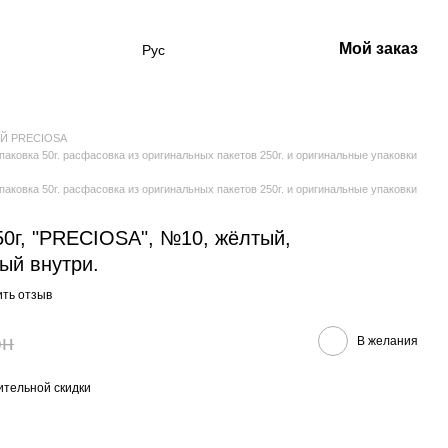
Мой заказ
Рус
Й PRECIOSA
овка 50г. расфасовка из оригинальных пакетов 250г. и оригинальные упаковки
овка 50г. расфасовка из оригинальных пакетов 250г. и оригинальные упаковки
50г, "PRECIOSA", №10, жёлтый,
ый внутри.
ить отзыв
рн
В желания
тельной скидки