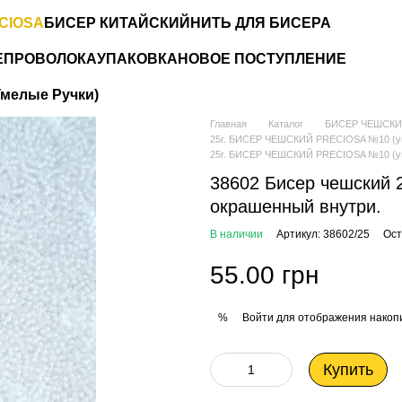
CIOSA
БИСЕР КИТАЙСКИЙ
НИТЬ ДЛЯ БИСЕРА
Е
ПРОВОЛОКА
УПАКОВКА
НОВОЕ ПОСТУПЛЕНИЕ
мелые Ручки)
Главная
Каталог
БИСЕР ЧЕШСКИ
25г. БИСЕР ЧЕШСКИЙ PRECIOSA №10 (упак
25г. БИСЕР ЧЕШСКИЙ PRECIOSA №10 (упак
38602 Бисер чешский 
окрашенный внутри.
В наличии
Артикул: 38602/25
Ост
55.00 грн
Войти
для отображения накопи
%
Купить