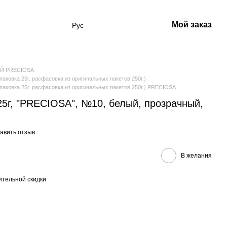
Мой заказ
Рус
Й PRECIOSA
овка 25г. расфасовка из оригинальных пакетов 250г.)
овка 25г. расфасовка из оригинальных пакетов 250г.) PRECIOSA
25г, "PRECIOSA", №10, белый, прозрачный,
авить отзыв
В желания
тельной скидки