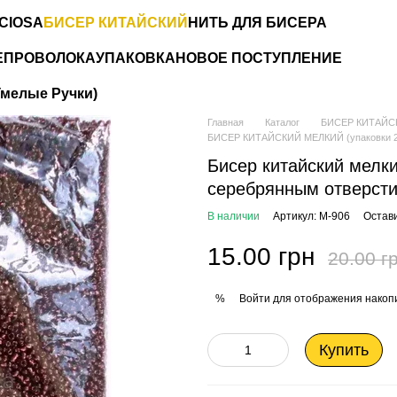
CIOSA
БИСЕР КИТАЙСКИЙ
НИТЬ ДЛЯ БИСЕРА
Е
ПРОВОЛОКА
УПАКОВКА
НОВОЕ ПОСТУПЛЕНИЕ
мелые Ручки)
Главная
Каталог
БИСЕР КИТАЙС
БИСЕР КИТАЙСКИЙ МЕЛКИЙ (упаковки 25
Бисер китайский мелки
серебрянным отверсти
В наличии
Артикул: М-906
Остав
15.00 грн
20.00 г
Войти
для отображения накопи
%
Купить