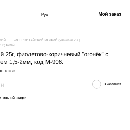
Мой заказ
Рус
КИЙ
БИСЕР КИТАЙСКИЙ МЕЛКИЙ (упаковки 25г.)
г.) Китай
й 25г, фиолетово-коричневый "огонёк" с
ем 1,5-2мм, код М-906.
ить отзыв
рн
В желания
тельной скидки